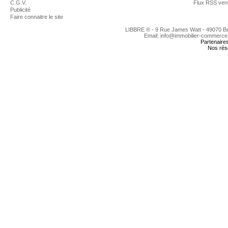
C.G.V.
Flux RSS ven
Publicité
Faire connaitre le site
LIBBRE ® - 9 Rue James Watt - 49070 
Email: info@immobilier-commerce
Partenaire
Nos rés