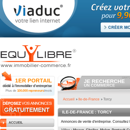
1ER
PORTAIL
JE RECHERCHE
UN COMMERCE
dédié à
l'immobilier d'entreprise
Plus de
100.000 repreneurs
/mois
Consulter gratuitement
les
annonces de commerces à
vendre.
Accueil
Ile-de-France
Torcy
Et/ou déposer
gratuitement
votre recherche de commerc
ILE-DE-FRANCE
: TORCY
RECHERCHER UNE
ANNONCE
Annonces de vente d'entreprise. Consultez l
ACCUEIL