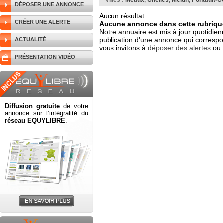
Villes :
Meaux
,
Chelles
,
Melun
,
Pontault-C
DÉPOSER UNE ANNONCE
Aucun résultat
CRÉER UNE ALERTE
Aucune annonce dans cette rubrique
Notre annuaire est mis à jour quotidien
publication d'une annonce qui correspo
ACTUALITÉ
vous invitons à
déposer des alertes
ou 
PRÉSENTATION VIDÉO
Diffusion gratuite
de votre
annonce sur l’intégralité du
réseau EQUYLIBRE
.