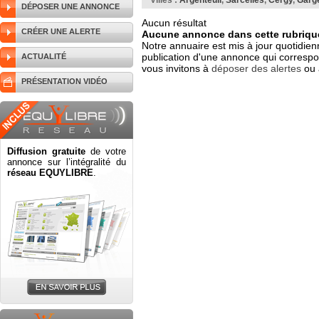
Villes :
Argenteuil
,
Sarcelles
,
Cergy
,
Garg
DÉPOSER UNE ANNONCE
Aucun résultat
CRÉER UNE ALERTE
Aucune annonce dans cette rubrique
Notre annuaire est mis à jour quotidien
publication d'une annonce qui correspo
ACTUALITÉ
vous invitons à
déposer des alertes
ou 
PRÉSENTATION VIDÉO
Diffusion gratuite
de votre
annonce sur l’intégralité du
réseau EQUYLIBRE
.