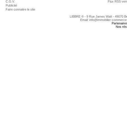
C.G.V.
Flux RSS ven
Publicité
Faire connaitre le site
LIBBRE ® - 9 Rue James Watt - 49070 
Email: info@immobilier-commerce
Partenaire
Nos rés