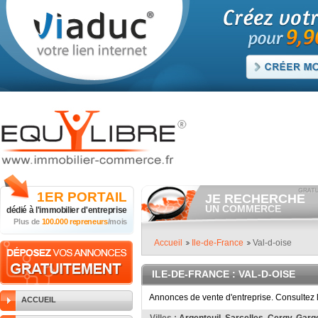
1ER
PORTAIL
JE RECHERCHE
UN COMMERCE
dédié à
l'immobilier d'entreprise
Plus de
100.000 repreneurs
/mois
Consulter gratuitement
les
annonces de commerces à
vendre.
Accueil
Ile-de-France
Val-d-oise
Et/ou déposer
gratuitement
votre recherche de commerc
ILE-DE-FRANCE
: VAL-D-OISE
RECHERCHER UNE
ANNONCE
Annonces de vente d'entreprise. Consultez 
ACCUEIL