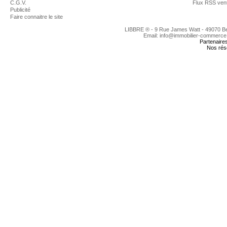
C.G.V.
Flux RSS ven
Publicité
Faire connaitre le site
LIBBRE ® - 9 Rue James Watt - 49070 
Email: info@immobilier-commerce
Partenaire
Nos rés