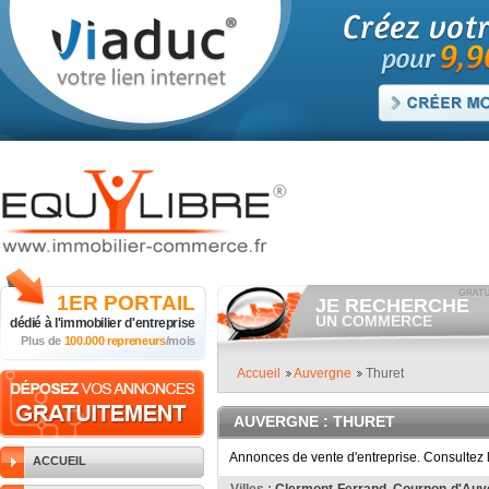
1ER
PORTAIL
JE RECHERCHE
UN COMMERCE
dédié à
l'immobilier d'entreprise
Plus de
100.000 repreneurs
/mois
Consulter gratuitement
les
annonces de commerces à
vendre.
Accueil
Auvergne
Thuret
Et/ou déposer
gratuitement
votre recherche de commerc
AUVERGNE
: THURET
RECHERCHER UNE
ANNONCE
Annonces de vente d'entreprise. Consultez l
ACCUEIL