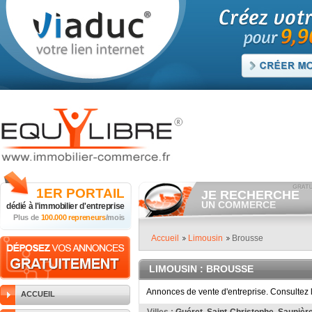
1ER
PORTAIL
JE RECHERCHE
UN COMMERCE
dédié à
l'immobilier d'entreprise
Plus de
100.000 repreneurs
/mois
Consulter gratuitement
les
annonces de commerces à
vendre.
Accueil
Limousin
Brousse
Et/ou déposer
gratuitement
votre recherche de commerc
LIMOUSIN
: BROUSSE
RECHERCHER UNE
ANNONCE
Annonces de vente d'entreprise. Consultez 
ACCUEIL