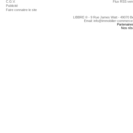
C.G.V.
Flux RSS ven
Publicité
Faire connaitre le site
LIBBRE ® - 9 Rue James Watt - 49070 
Email: info@immobilier-commerce
Partenaire
Nos rés